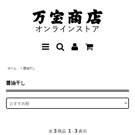
ホーム
>
醤油干し
醤油干し
3
1
3
全
商品
-
表示