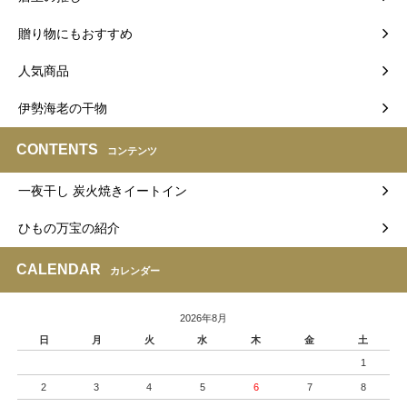
贈り物にもおすすめ
人気商品
伊勢海老の干物
CONTENTS
コンテンツ
一夜干し 炭火焼きイートイン
ひもの万宝の紹介
CALENDAR
カレンダー
2026年8月
日
月
火
水
木
金
土
1
2
3
4
5
6
7
8