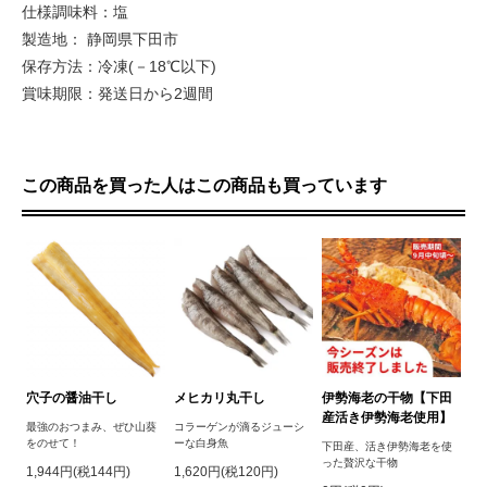
仕様調味料：塩
製造地： 静岡県下田市
保存方法：冷凍(－18℃以下)
賞味期限：発送日から2週間
この商品を買った人はこの商品も買っています
穴子の醤油干し
メヒカリ丸干し
伊勢海老の干物【下田
産活き伊勢海老使用】
最強のおつまみ、ぜひ山葵
コラーゲンが滴るジューシ
をのせて！
ーな白身魚
下田産、活き伊勢海老を使
った贅沢な干物
1,944円(税144円)
1,620円(税120円)