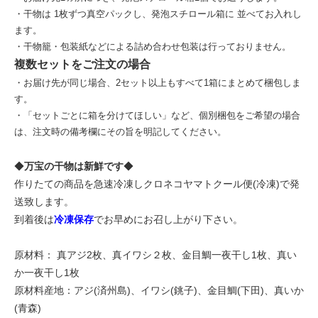
・干物は 1枚ずつ真空パックし、発泡スチロール箱に 並べてお入れし
ます。
・干物籠・包装紙などによる詰め合わせ包装は行っておりません。
複数セットをご注文の場合
・お届け先が同じ場合、2セット以上もすべて1箱にまとめて梱包しま
す。
・「セットごとに箱を分けてほしい」など、個別梱包をご希望の場合
は、注文時の備考欄にその旨を明記してください。
◆
万宝の干物は新鮮です
◆
作りたての商品を急速冷凍しクロネコヤマトクール便(冷凍)で発
送致します。
到着後は
冷凍保存
でお早めにお召し上がり下さい。
原材料： 真アジ2枚、真イワシ２枚、金目鯛一夜干し1枚、真い
か一夜干し1枚
原材料産地：アジ(済州島)、イワシ(銚子)、金目鯛(下田)、真いか
(青森)