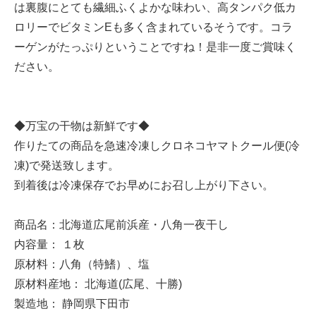
は裏腹にとても繊細ふくよかな味わい、高タンパク低カ
ロリーでビタミンEも多く含まれているそうです。コラ
ーゲンがたっぷりということですね！是非一度ご賞味く
ださい。
◆万宝の干物は新鮮です◆
作りたての商品を急速冷凍しクロネコヤマトクール便(冷
凍)で発送致します。
到着後は冷凍保存でお早めにお召し上がり下さい。
商品名：北海道広尾前浜産・八角一夜干し
内容量： １枚
原材料：八角（特鰭）、塩
原材料産地： 北海道(広尾、十勝)
製造地： 静岡県下田市