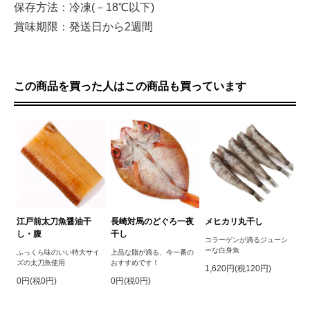
保存方法：冷凍(－18℃以下)
賞味期限：発送日から2週間
この商品を買った人はこの商品も買っています
江戸前太刀魚醤油干
長崎対馬のどぐろ一夜
メヒカリ丸干し
し・腹
干し
コラーゲンが滴るジューシ
ーな白身魚
ふっくら味のいい特大サイ
上品な脂が滴る、今一番の
ズの太刀魚使用
おすすめです！
1,620円(税120円)
0円(税0円)
0円(税0円)