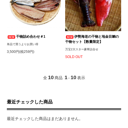
干物詰め合わせ＃1
伊勢海老の干物と地金目鯛の
干物セット【数量限定】
単品で買うよりお買い得
万宝2大スター豪華詰合せ
3,500円(税259円)
SOLD OUT
10
1
10
全
商品
-
表示
最近チェックした商品
最近チェックした商品はまだありません。