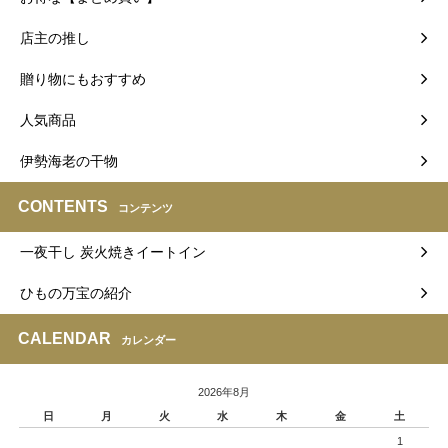
店主の推し
贈り物にもおすすめ
人気商品
伊勢海老の干物
CONTENTS
コンテンツ
一夜干し 炭火焼きイートイン
ひもの万宝の紹介
CALENDAR
カレンダー
2026年8月
日
月
火
水
木
金
土
1