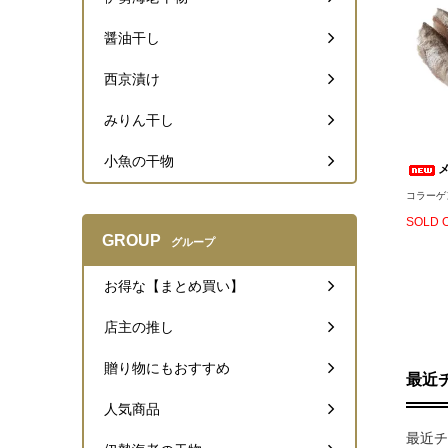
醤油干し
西京漬け
みりん干し
小魚の干物
コラーゲ
SOLD 
GROUP
グループ
お得な【まとめ買い】
店主の推し
贈り物にもおすすめ
最近
人気商品
最近チ