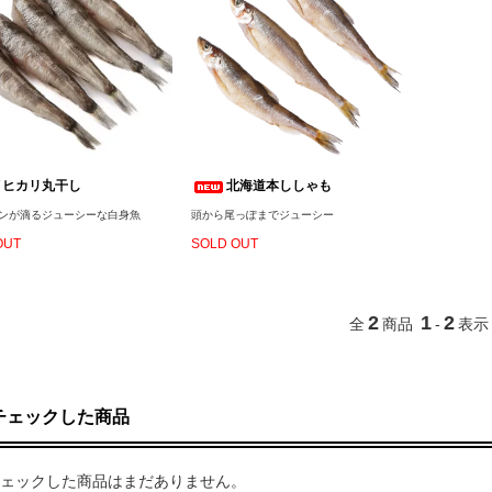
メヒカリ丸干し
北海道本ししゃも
ンが滴るジューシーな白身魚
頭から尾っぽまでジューシー
OUT
SOLD OUT
2
1
2
全
商品
-
表示
チェックした商品
ェックした商品はまだありません。