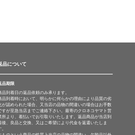
返品について
返品期限
商品到着日の返品依頼のみ承ります。
商品到着時において、明らかに何らかの理由により品質の劣
化が認められた場合、又当店の品物の間違いの場合はお手数
ですが至急当店までご連絡下さい。最寄のクロネコヤマト営
業所より、着払いでお引取りいたします。返品商品が当店到
着後、良品と交換、又はご希望により代金を返還いたしま
す。
生ものという商品の性質上当店の品物の間違い、欠陥品以外