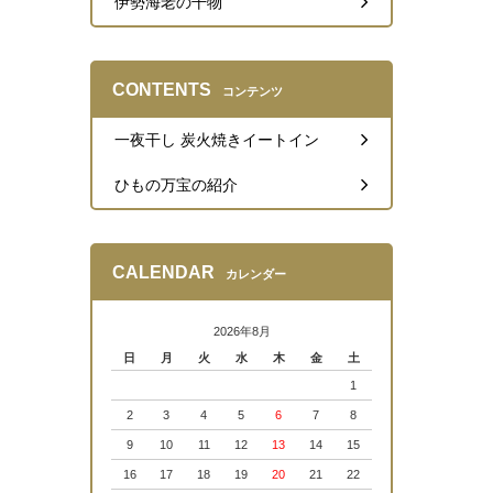
伊勢海老の干物
CONTENTS
コンテンツ
一夜干し 炭火焼きイートイン
ひもの万宝の紹介
CALENDAR
カレンダー
2026年8月
日
月
火
水
木
金
土
1
2
3
4
5
6
7
8
9
10
11
12
13
14
15
16
17
18
19
20
21
22